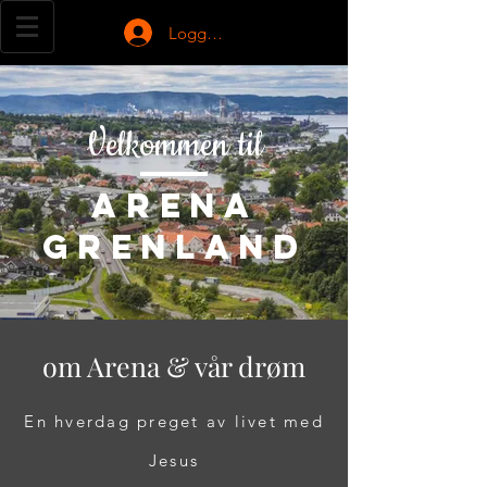
Logg inn
Velkommen til
ARENA
GRENLAND
om Arena & vår drøm
En hverdag preget av livet med
Jesus