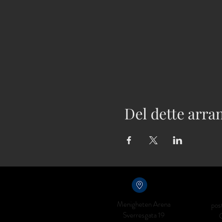
Del dette arr
Menigheten Arena
pos
Sverresgata 19