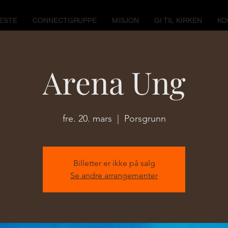
ESTE
CONNECTGRUPPE
MISJON
GI TIL KIRKEN
KO
Arena Ung
fre. 20. mars
  |  
Porsgrunn
Billetter er ikke på salg
Se andre arrangementer