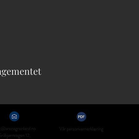
angementet
t@arenagrenland.no
Vår personvernerklæring
Gråbjørnvegen 12,