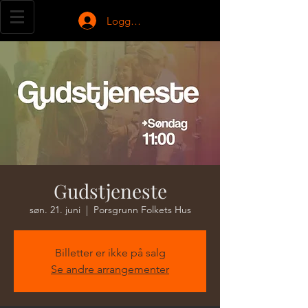
Logg inn
Gudstjeneste
søn. 21. juni
  |  
Porsgrunn Folkets Hus
Billetter er ikke på salg
Se andre arrangementer