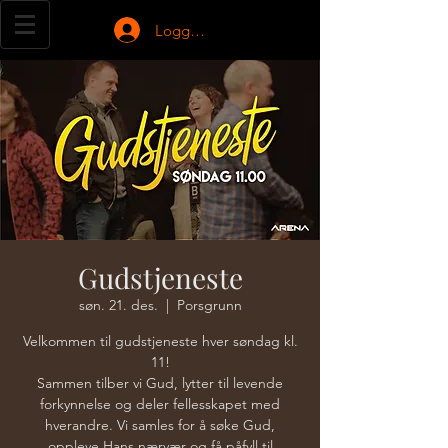
Logg inn
Gudstjeneste
søn. 21. des.
  |  
Porsgrunn
Velkommen til gudstjeneste hver søndag kl.
11!
Sammen tilber vi Gud, lytter til levende
forkynnelse og deler fellesskapet med
hverandre. Vi samles for å søke Gud,
oppleve Hans nærvær og få påfyll til